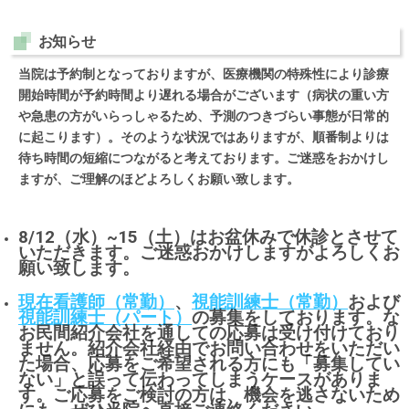
お知らせ
当院は予約制となっておりますが、医療機関の特殊性により診療
開始時間が予約時間より遅れる場合がございます（病状の重い方
や急患の方がいらっしゃるため、予測のつきづらい事態が日常的
に起こります）。そのような状況ではありますが、順番制よりは
待ち時間の短縮につながると考えております。ご迷惑をおかけし
ますが、ご理解のほどよろしくお願い致します。
8/12（水）~15（土）はお盆休みで休診とさせて
いただきます。ご迷惑おかけしますがよろしくお
願い致します。
現在看護師（常勤）
、
視能訓練士（常勤）
および
視能訓練士（パート）
の募集をしております。な
お民間紹介会社を通しての応募は受け付けており
ません。紹介会社経由でお問い合わせをいただい
た場合、応募をご希望される方にも「募集してい
ない」と誤って伝わってしまうケースがありま
す。ご応募をご検討の方は、機会を逃さないため