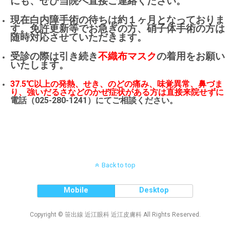
にも、ぜひ当院へ直接ご連絡ください。
現在白内障手術の待ちは約１ヶ月となっておりま
す。免許更新等でお急ぎの方、硝子体手術の方は
随時対応させていただきます。
受診の際は引き続き
不織布マスク
の着用をお願い
いたします。
37.5℃以上の発熱、せき、のどの痛み、味覚異常、鼻づま
り、強いだるさなどのかぜ症状がある方は直接来院せずに
電話（025-280-1241）にてご相談ください。
Back to top
Mobile
Desktop
Copyright © 笹出線 近江眼科 近江皮膚科 All Rights Reserved.