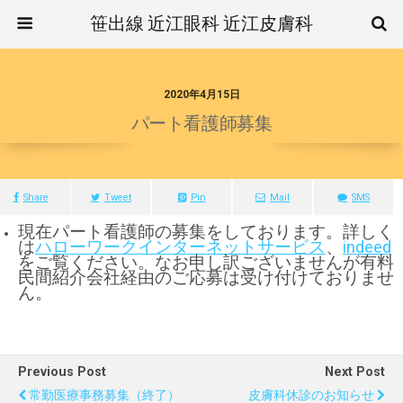
笹出線 近江眼科 近江皮膚科
2020年4月15日
パート看護師募集
Share
Tweet
Pin
Mail
SMS
現在パート看護師の募集をしております。詳しく
は
ハローワークインターネットサービス
、
indeed
をご覧ください。なお申し訳ございませんが有料
民間紹介会社経由のご応募は受け付けておりませ
ん。
Previous Post
Next Post
常勤医療事務募集（終了）
皮膚科休診のお知らせ